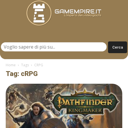
Gamempire.it
Home
Tags
CRPG
Tag: cRPG