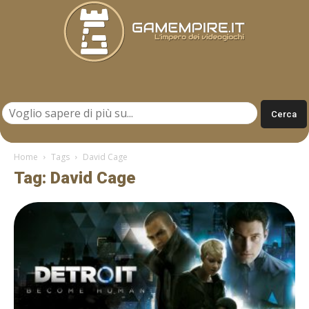
Gamempire.it
Home
Tags
David Cage
Tag: David Cage