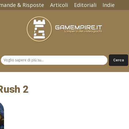
mande & Risposte
Articoli
Editoriali
Indie
Gamempire.it
Rush 2