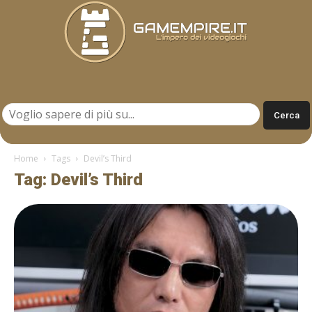
Gamempire.it
Home
Tags
Devil’s Third
Tag: Devil’s Third