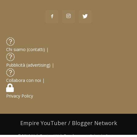
Chi siamo (contatti)
|
Pubblicità (advertising)
|
Collabora con noi
|
Privacy Policy
Empire YouTuber / Blogger Network
© 2019 Web Design / Web Development:
Gabriele Castoro