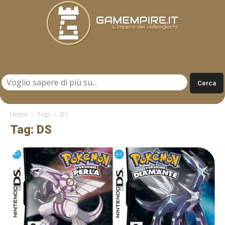
Gamempire.it
Home
Tags
DS
Tag: DS