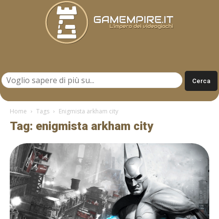
Gamempire.it
Home
Tags
Enigmista arkham city
Tag: enigmista arkham city