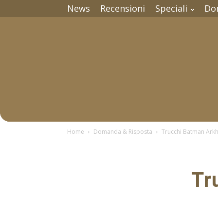
News
Recensioni
Speciali
Do
Home
Domanda & Risposta
Trucchi Batman Ark
Tr