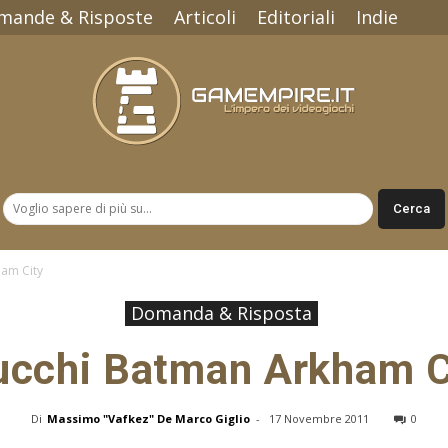
mande & Risposte
Articoli
Editoriali
Indie
Gamempire.it
ham City
Domanda & Risposta
ucchi Batman Arkham C
Di
Massimo "Vafkez" De Marco Giglio
-
17 Novembre 2011
0