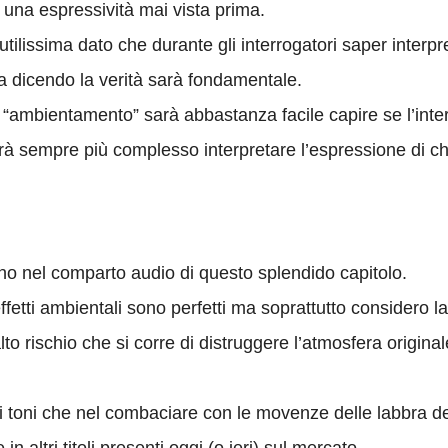
di una espressività mai vista prima.
utilissima dato che durante gli interrogatori saper interp
a dicendo la verità sarà fondamentale.
di “ambientamento” sarà abbastanza facile capire se l’int
rà sempre più complesso interpretare l’espressione di chi
uno nel comparto audio di questo splendido capitolo.
ffetti ambientali sono perfetti ma soprattutto considero l
lto rischio che si corre di distruggere l’atmosfera origina
nei toni che nel combaciare con le movenze delle labbra 
in altri titoli presenti oggi (o ieri) sul mercato.