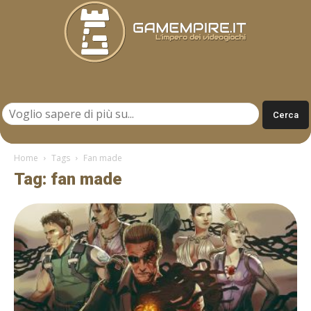
Gamempire.it
Home
Tags
Fan made
Tag: fan made