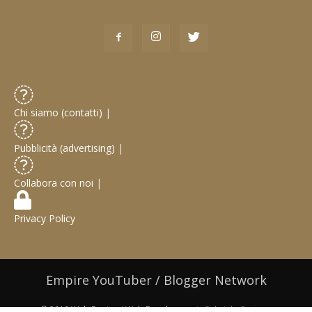
Chi siamo (contatti)
|
Pubblicità (advertising)
|
Collabora con noi
|
Privacy Policy
Empire YouTuber / Blogger Network
© 2019 Web Design / Web Development:
Gabriele Castoro