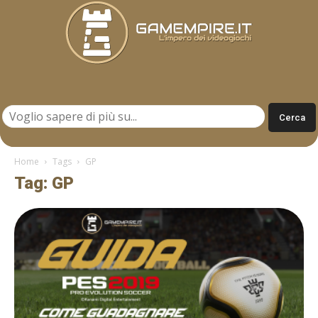
Gamempire.it
Home
Tags
GP
Tag: GP