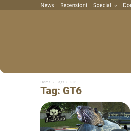
News
Recensioni
Speciali
Do
Home
Tags
GT6
Tag: GT6