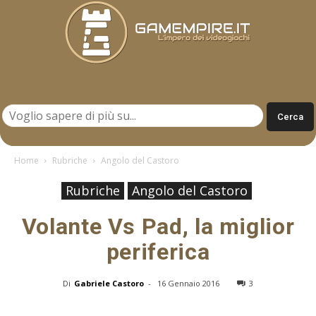
Gamempire.it
Home
Rubriche
Angolo del Castoro
Rubriche
Angolo del Castoro
Volante Vs Pad, la miglior
periferica
Di
Gabriele Castoro
-
16 Gennaio 2016
3