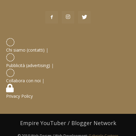
Chi siamo (contatti)
|
Pubblicità (advertising)
|
Collabora con noi
|
Privacy Policy
Empire YouTuber / Blogger Network
© 2019 Web Design / Web Development:
Gabriele Castoro