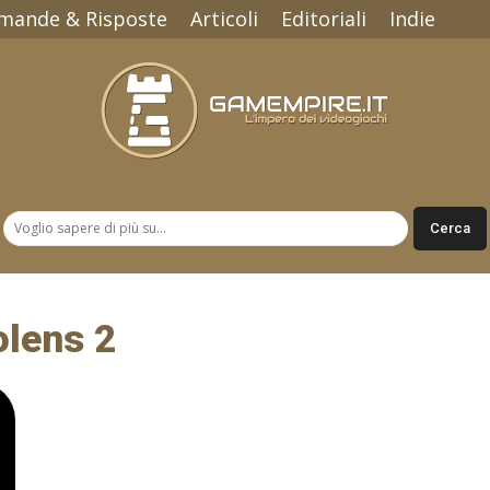
mande & Risposte
Articoli
Editoriali
Indie
Gamempire.it
olens 2