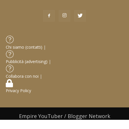
Chi siamo (contatti)
|
Pubblicità (advertising)
|
Collabora con noi
|
Privacy Policy
Empire YouTuber / Blogger Network
© 2019 Web Design / Web Development:
Gabriele Castoro