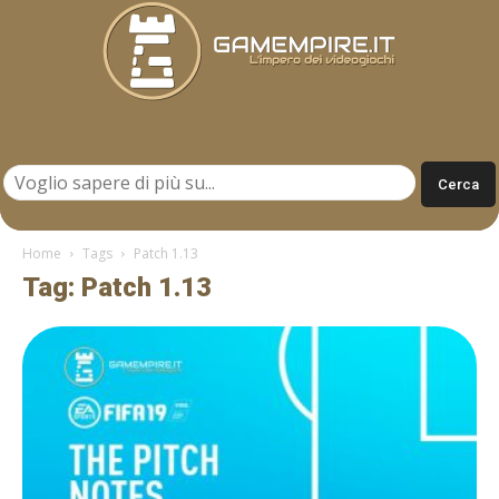
Gamempire.it
Home
Tags
Patch 1.13
Tag: Patch 1.13