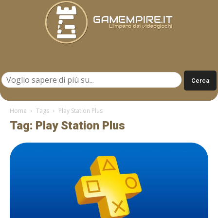
Gamempire.it
Home
Tags
Play Station Plus
Tag: Play Station Plus