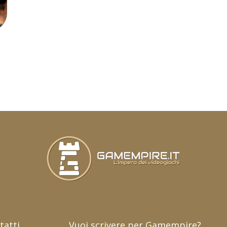
tatti
Vuoi scrivere per Gamempire?