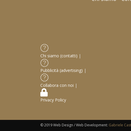
Chi siamo (contatti)
|
Pubblicità (advertising)
|
Collabora con noi
|
Privacy Policy
© 2019 Web Design / Web Development:
Gabriele Cas