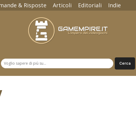
mande & Risposte
Articoli
Editoriali
Indie
Gamempire.it
V