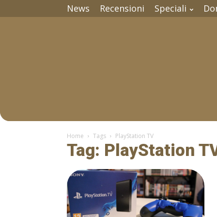
News
Recensioni
Speciali
Do
Home
Tags
PlayStation TV
Tag: PlayStation T