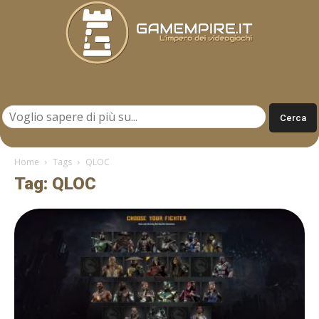
Gamempire.it
Home
Tags
QLOC
Tag: QLOC