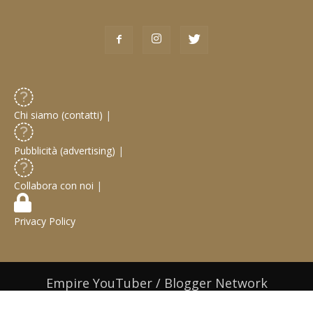
Chi siamo (contatti)
|
Pubblicità (advertising)
|
Collabora con noi
|
Privacy Policy
Empire YouTuber / Blogger Network
© 2019 Web Design / Web Development:
Gabriele Castoro