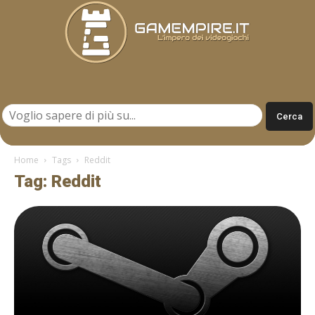
Gamempire.it
Home
Tags
Reddit
Tag: Reddit