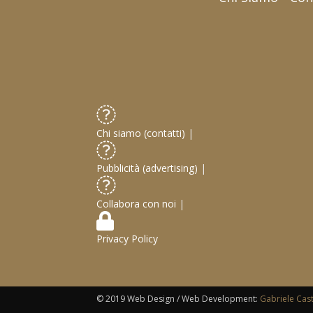
Chi siamo (contatti)
|
Pubblicità (advertising)
|
Collabora con noi
|
Privacy Policy
© 2019 Web Design / Web Development:
Gabriele Cas