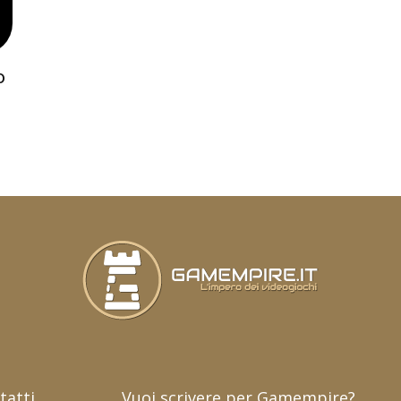
o
tatti
Vuoi scrivere per Gamempire?