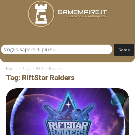
Gamempire.it
Home
Tags
RiftStar Raiders
Tag: RiftStar Raiders