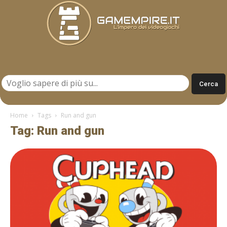
Gamempire.it
Home
Tags
Run and gun
Tag: Run and gun