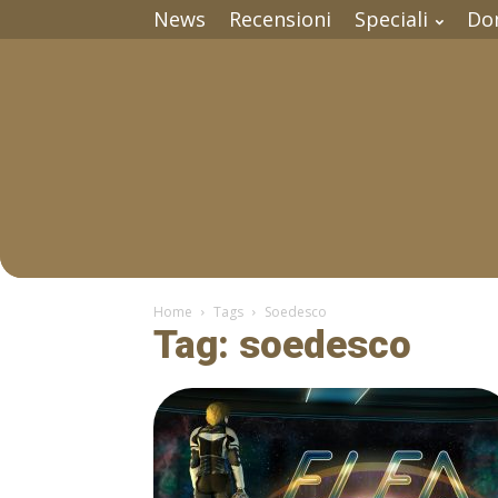
News
Recensioni
Speciali
Do
Home
Tags
Soedesco
Tag: soedesco