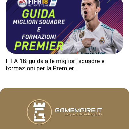
FIFA 18: guida alle migliori squadre e
formazioni per la Premier...