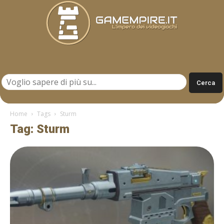
Gamempire.it
Home
Tags
Sturm
Tag: Sturm