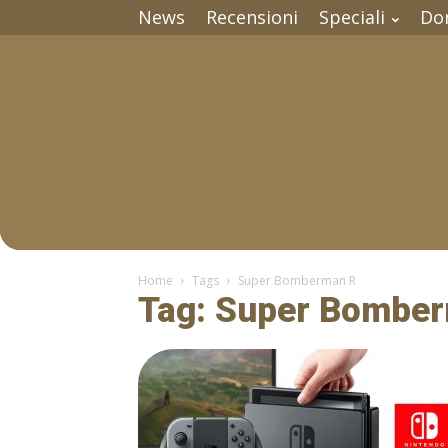
News
Recensioni
Speciali
Do
Home
Tags
Super Bomberman R
Tag: Super Bombe