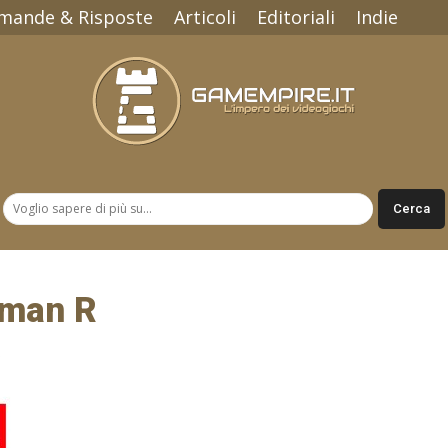
mande & Risposte
Articoli
Editoriali
Indie
Gamempire.it
rman R