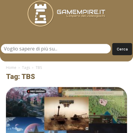
Gamempire.it
Home
Tags
TBS
Tag: TBS