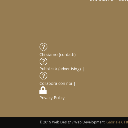
Chi siamo (contatti)
|
Pubblicità (advertising)
|
Collabora con noi
|
Privacy Policy
© 2019 Web Design / Web Development:
Gabriele Cas