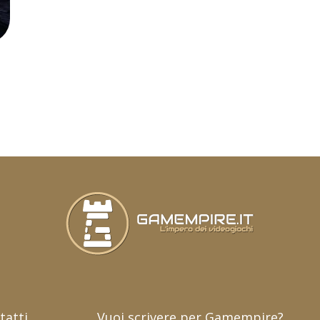
tatti
Vuoi scrivere per Gamempire?