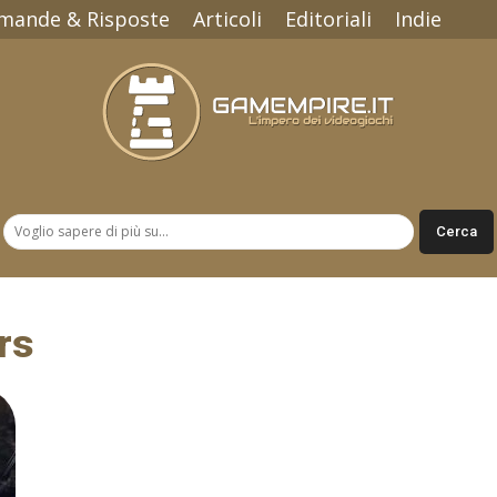
mande & Risposte
Articoli
Editoriali
Indie
Gamempire.it
rs