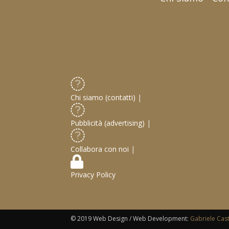
Chi siamo (contatti)
|
Pubblicità (advertising)
|
Collabora con noi
|
Privacy Policy
© 2019 Web Design / Web Development:
Gabriele Cas