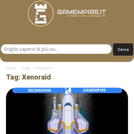
Gamempire.it
Home
Tags
Xenoraid
Tag: Xenoraid