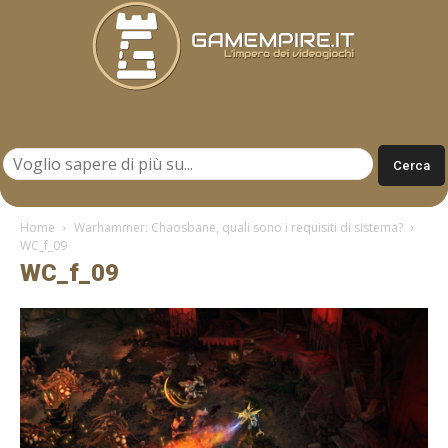
Gamempire.it
Home
Warhammer: Chaosbane, quali sono i requisiti di sistema?
WC_f_09
WC_f_09