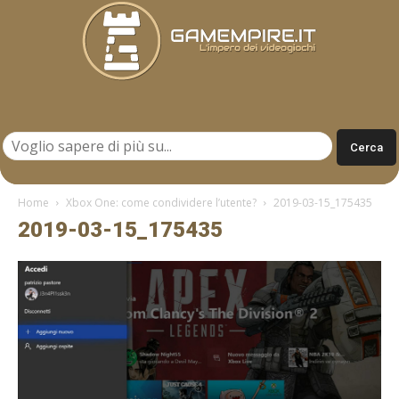
Gamempire.it
Home
Xbox One: come condividere l’utente?
2019-03-15_175435
2019-03-15_175435