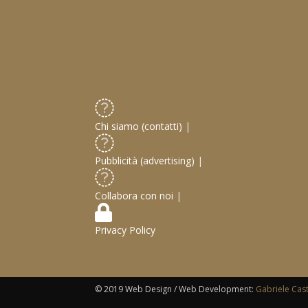
Chi siamo (contatti)
|
Pubblicità (advertising)
|
Collabora con noi
|
Privacy Policy
© 2019 Web Design / Web Development:
Gabriele Cas