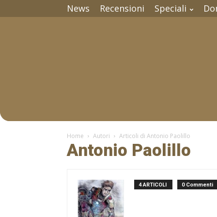
News
Recensioni
Speciali
Do
Home
Autori
Articoli di Antonio Paolillo
Antonio Paolillo
4 ARTICOLI
0 Commenti