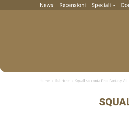
News
Recensioni
Speciali
Do
Home
Rubriche
Squall racconta Final Fantasy VIII
SQUAL