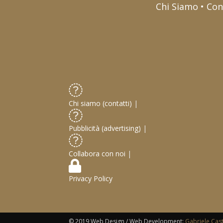
Chi Siamo • Con
Chi siamo (contatti)
|
Pubblicità (advertising)
|
Collabora con noi
|
Privacy Policy
© 2019 Web Design / Web Development:
Gabriele Cas