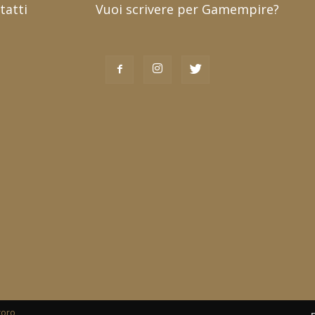
tatti
Vuoi scrivere per Gamempire?
toro