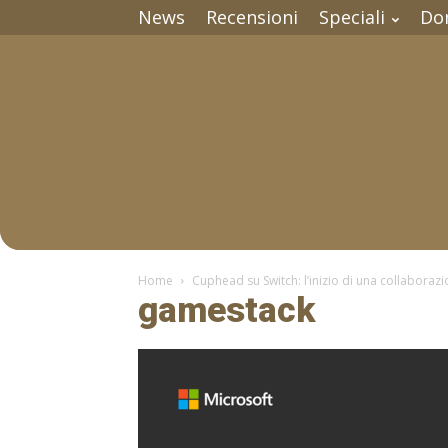
News
Recensioni
Speciali
Do
Home
Cuphead su Switch: l’inizio di una collaboraz
gamestack