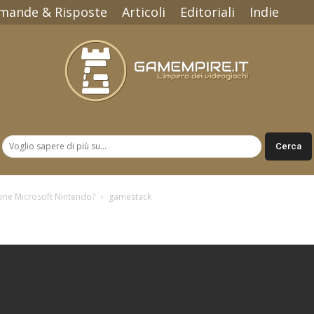
mande & Risposte
Articoli
Editoriali
Indie
Gamempire.it
ione Microsoft Nintendo?
gamestack