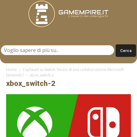
Gamempire.it
Home
Cuphead su Switch: l’inizio di una collaborazione Microsoft
Nintendo?
xbox_switch-2
xbox_switch-2