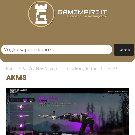
Gamempire.it
Home
Far Cry: New Dawn, quali sono le migliori armi?
AKMS
AKMS