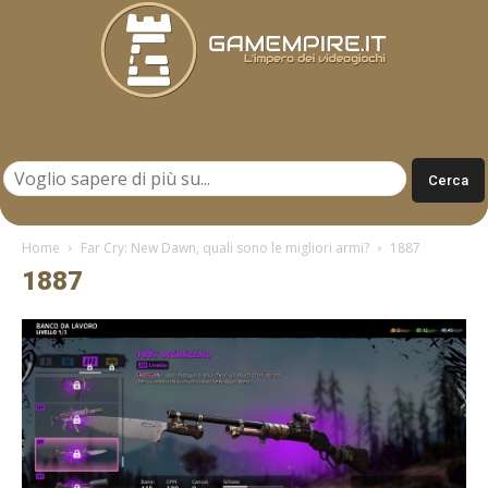
Gamempire.it
Home
Far Cry: New Dawn, quali sono le migliori armi?
1887
1887