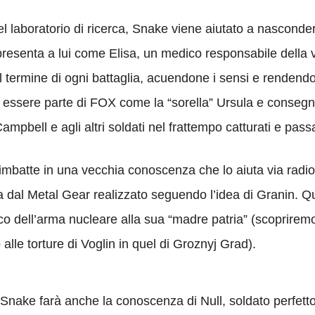
nel laboratorio di ricerca, Snake viene aiutato a nascond
esenta a lui come Elisa, un medico responsabile della vas
 al termine di ogni battaglia, acuendone i sensi e rendend
 essere parte di FOX come la “sorella” Ursula e consegn
ampbell e agli altri soldati nel frattempo catturati e passa
imbatte in una vecchia conoscenza che lo aiuta via radio
a dal Metal Gear realizzato seguendo l’idea di Granin. Qu
o dell’arma nucleare alla sua “madre patria” (scopriremo
lle torture di Voglin in quel di Groznyj Grad).
nake farà anche la conoscenza di Null, soldato perfetto