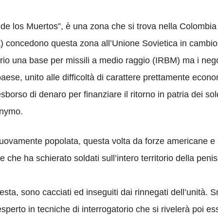
e los Muertos”, è una zona che si trova nella Colombia
concedono questa zona all’Unione Sovietica in cambio d
torio una base per missili a medio raggio (IRBM) ma i negozi
 paese, unito alle difficoltà di carattere prettamente eco
borso di denaro per finanziare il ritorno in patria dei solda
onymo.
nuovamente popolata, questa volta da forze americane e 
e che ha schierato soldati sull’intero territorio della pe
sta, sono cacciati ed inseguiti dai rinnegati dell’unità. 
perto in tecniche di interrogatorio che si rivelerà poi 