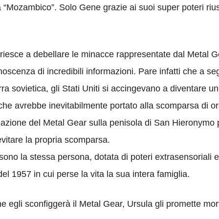
a “Mozambico”. Solo Gene grazie ai suoi super poteri rius
ke riesce a debellare le minacce rappresentate dal Meta
oscenza di incredibili informazioni. Pare infatti che a s
erra sovietica, gli Stati Uniti si accingevano a diventare 
e che avrebbe inevitabilmente portato alla scomparsa di or
zzazione del Metal Gear sulla penisola di San Hieronymo p
 evitare la propria scomparsa.
sono la stessa persona, dotata di poteri extrasensoriali e
el 1957 in cui perse la vita la sua intera famiglia.
he egli sconfiggerà il Metal Gear, Ursula gli promette mo