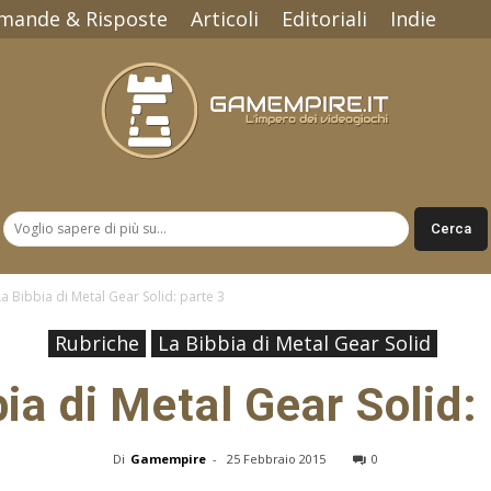
mande & Risposte
Articoli
Editoriali
Indie
Gamempire.it
La Bibbia di Metal Gear Solid: parte 3
Rubriche
La Bibbia di Metal Gear Solid
ia di Metal Gear Solid:
Di
Gamempire
-
25 Febbraio 2015
0