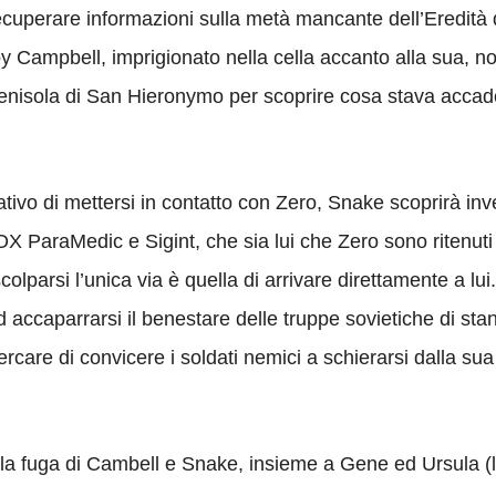
ecuperare informazioni sulla metà mancante dell’Eredità d
y Campbell, imprigionato nella cella accanto alla sua, n
a penisola di San Hieronymo per scoprire cosa stava acca
tivo di mettersi in contatto con Zero, Snake scoprirà inve
 ParaMedic e Sigint, che sia lui che Zero sono ritenuti re
lparsi l’unica via è quella di arrivare direttamente a lu
 ad accaparrarsi il benestare delle truppe sovietiche di sta
ercare di convicere i soldati nemici a schierarsi dalla s
 fuga di Cambell e Snake, insieme a Gene ed Ursula (la 