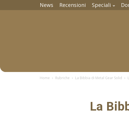
News
Recensioni
Speciali
Do
Home
Rubriche
La Bibbia di Metal Gear Solid
La Bibb