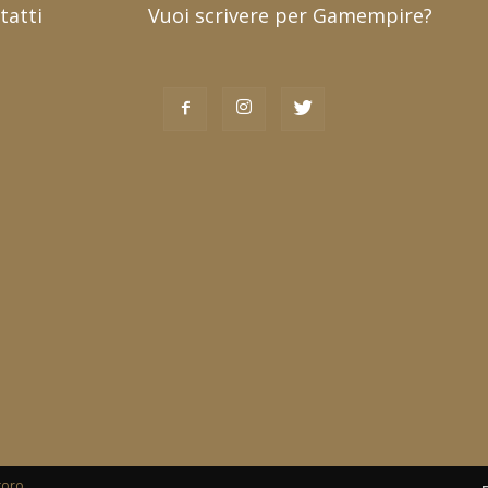
tatti
Vuoi scrivere per Gamempire?
toro