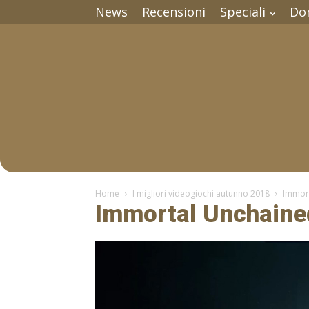
News
Recensioni
Speciali
Do
Home
I migliori videogiochi autunno 2018
Immor
Immortal Unchaine