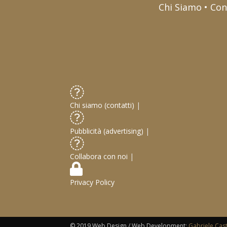
Chi Siamo • Con
Chi siamo (contatti)
|
Pubblicità (advertising)
|
Collabora con noi
|
Privacy Policy
© 2019 Web Design / Web Development:
Gabriele Cas