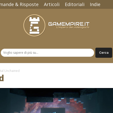
mande & Risposte
Articoli
Editoriali
Indie
Gamempire.it
tal Unchained
d