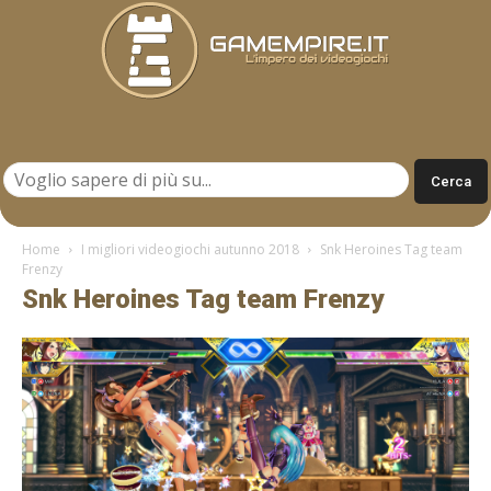
Gamempire.it
Home
I migliori videogiochi autunno 2018
Snk Heroines Tag team
Frenzy
Snk Heroines Tag team Frenzy