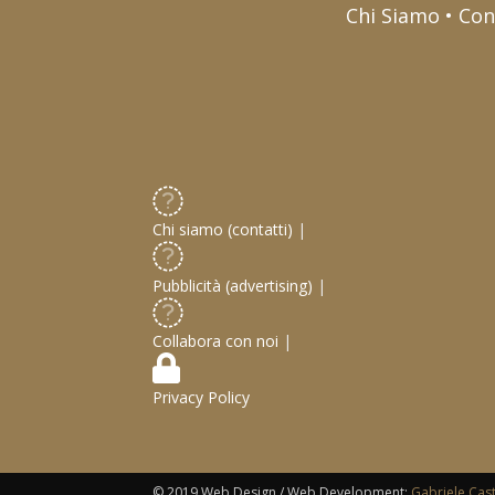
Chi Siamo • Con
Chi siamo (contatti)
|
Pubblicità (advertising)
|
Collabora con noi
|
Privacy Policy
© 2019 Web Design / Web Development:
Gabriele Cas