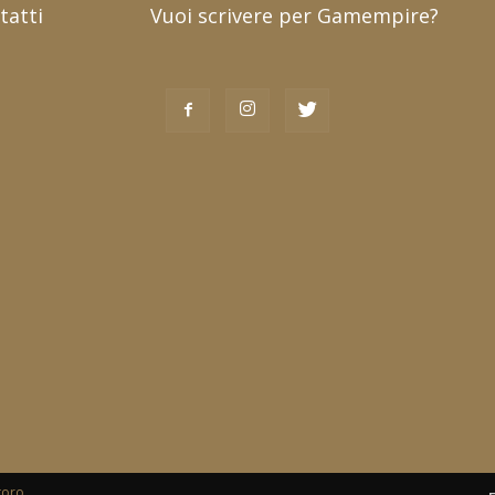
tatti
Vuoi scrivere per Gamempire?
toro