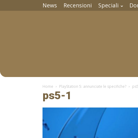
News
Recensioni
Speciali
Do
Home
PlayStation 5: annunciate le specifiche?
ps
ps5-1