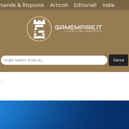
mande & Risposte
Articoli
Editoriali
Indie
Gamempire.it
5-1