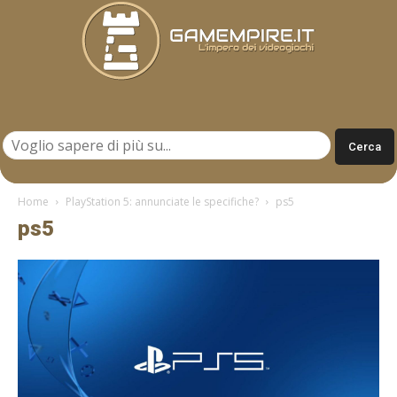
Gamempire.it
Home
PlayStation 5: annunciate le specifiche?
ps5
ps5