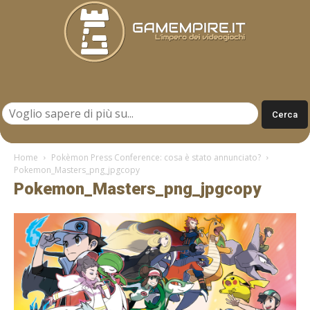
Gamempire.it
Home
Pokèmon Press Conference: cosa è stato annunciato?
Pokemon_Masters_png_jpgcopy
Pokemon_Masters_png_jpgcopy