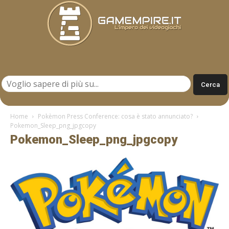
Gamempire.it
Home
Pokèmon Press Conference: cosa è stato annunciato?
Pokemon_Sleep_png_jpgcopy
Pokemon_Sleep_png_jpgcopy