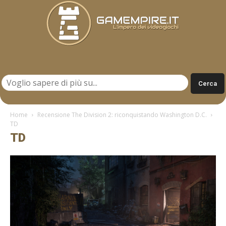
Gamempire.it
Home
Recensione The Division 2: riconquistando Washington D.C.
TD
TD