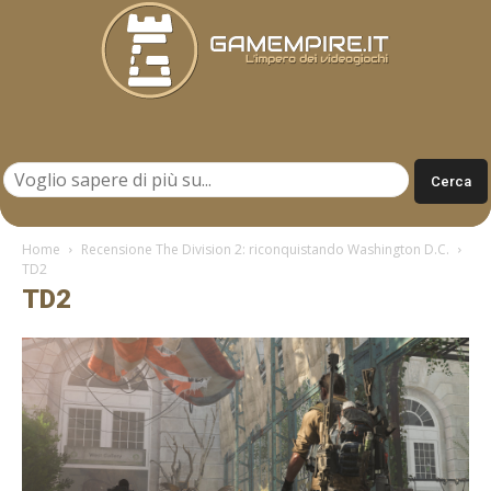
Gamempire.it
Home
Recensione The Division 2: riconquistando Washington D.C.
TD2
TD2