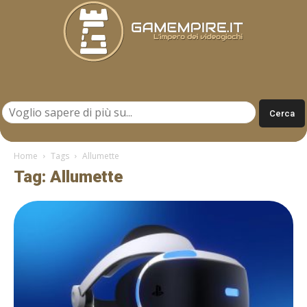
Gamempire.it
Home
Tags
Allumette
Tag: Allumette